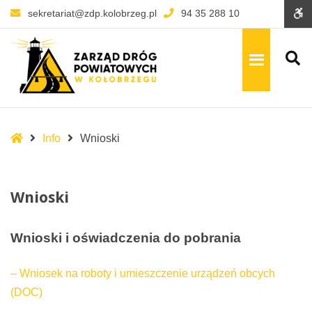
–
W
sekretariat@zdp.kolobrzeg.pl
94 35 288 10
Wnioski
Kontrast
se
Kontrast
Kontrast
Kontrast
Kontrast
Kontrast
S
domyślny
nocny
czarno-
czarno-
żółto-
biały
żółty
czarny
Layout
Układ
Szeroki
stały
układ
Czcionka
Mniejsza
Większa
Czytelna
Domyślna
Spis
Info
Wnioski
Czcionka
Czcionka
Czcionka
Czcionka
treści
C
W
Wnioski
s
Wnioski i oświadczenia do pobrania
– Wniosek na roboty i umieszczenie urządzeń obcych
(DOC)