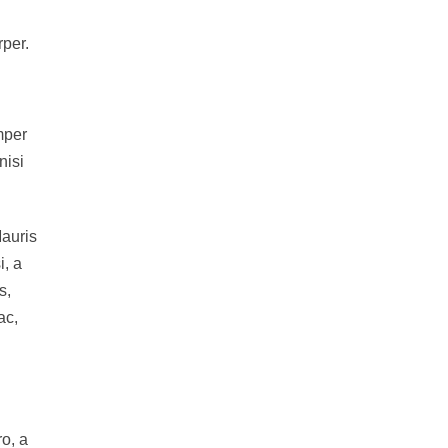
rper.
mper
nisi
Mauris
i, a
s,
ac,
o, a