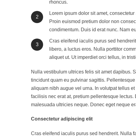
rhoncus.
Lorem ipsum dolor sit amet, consectetur a
2
Proin euismod pretium dolor non consecte
condimentum. Duis id erat nunc. Nam eu 
Cras eleifend iaculis purus sed hendrer
3
libero, a luctus eros. Nulla porttitor com
aliquet ut. Ut imperdiet orci tellus, in tri
Nulla vestibulum ultrices felis sit amet dapibus. S
tincidunt quam eu pulvinar sagittis. Pellentesque i
aliquam nibh augue vel urna. In volutpat tellus et
facilisis nec erat at, pretium pellentesque lectus.
malesuada ultricies neque. Donec eget neque erat
Consectetur adipiscing elit
Cras eleifend iaculis purus sed hendrerit. Nulla