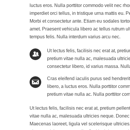
luctus eros. Nulla porttitor commodo velit nec rhon
imperdiet orci tellus, in tristique urna mattis eu. P
Morbi et consectetur ante. Etiam eu sodales tortor
amet. Praesent vehicula libero ac tellus rutrum u
tempus felis. Nulla interdum varius arcu nec.
Ut lectus felis, facilisis nec erat at, pr
pretium vitae nulla ac, malesuada ultrici
consectetur libero, id varius massa. Nul
Cras eleifend iaculis purus sed hendrer
libero, a luctus eros. Nulla porttitor co
pretium vitae nulla ac. Nulla porttitor c
Ut lectus felis, facilisis nec erat at, pretium pel
vitae nulla ac, malesuada ultricies neque. Donec
Maecenas laoreet, ligula vel scelerisque ultricies,