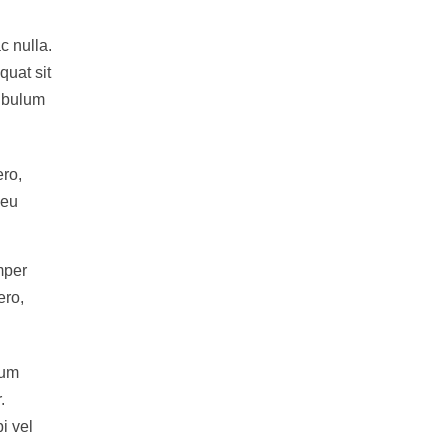
c nulla.
quat sit
tibulum
ero,
 eu
mper
ero,
ium
.
i vel