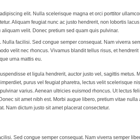
dipiscing elit. Nulla scelerisque magna et orci porttitor ullamco
tur. Aliquam feugiat nunc ac justo hendrerit, non lobortis lacus
aliquam velit. Donec pretium sed quam quis pulvinar.
it. Nulla facilisi. Sed congue semper consequat. Nam viverra se
modo velit nec rhoncus. Vivamus blandit tellus risus, et hendrerit 
stique urna mattis eu.
uspendisse et ligula hendrerit, auctor justo vel, sagittis metus. 
mperdiet, purus vel feugiat pharetra, lectus velit scelerisque nis
 pulvinar varius. Aenean ultricies euismod rhoncus. Ut lectus feli
 Donec sit amet nibh est. Morbi augue libero, pretium vitae nulla 
. Nam dictum justo sit amet placerat consectetur.
 facilisi. Sed congue semper consequat. Nam viverra semper liber