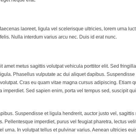
aecenas laoreet, ligula vel scelerisque ultricies, lorem urna luc
elis. Nulla interdum varius arcu nec. Duis id erat nunc.
amet metus sagittis volutpat vehicula porttitor elit. Sed fringill
igula. Phasellus vulputate ac dui aliquet dapibus. Suspendisse 
t volutpat. Cras eu quam vitae magna cursus adipiscing. Etiam q
 imperdiet. Sed sapien enim, porta vel tempus sed, suscipit quis
apibus. Suspendisse et ligula hendrerit, auctor justo vel, sagittis
s. Pellentesque imperdiet, purus vel feugiat pharetra, lectus veli
l urna. In volutpat tellus et pulvinar varius. Aenean ultricies e