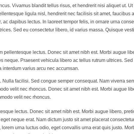
cus. Vivamus blandit tellus risus, et hendrerit nisi aliquet ut. Ut
ellentesque ligula nisl, hendrerit nec facilisis sit amet, faucibus a
, ac dapibus lectus. In laoreet tempor felis, in ornare urna conse
ltrices. Sed eu consectetur libero, id varius massa. Quisque ves
etium pellentesque lectus. Donec sit amet nibh est. Morbi augue lib
es neque. Praesent vehicula libero ac tellus rutrum ultrices. Sed
la interdum varius arcu nec accumsan.
it. Nulla facilisi. Sed congue semper consequat. Nam viverra se
mmodo velit nec rhoncus. Donec sit amet nibh est. Morbi augue lib
ommodo velit nec rhoncus.
lentesque lectus. Donec sit amet nibh est. Morbi augue libero, pret
 eget neque erat. Nam dictum justo sit amet placerat consectetur
 lorem urna luctus odio, eget convallis urna erat quis justo. Morb