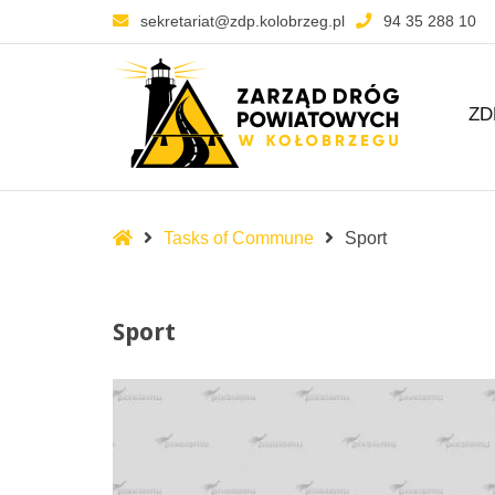
sekretariat@zdp.kolobrzeg.pl
94 35 288 10
ZD
–
Sport
Spis
Tasks of Commune
Sport
treści
Sport