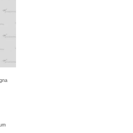
agna
ium