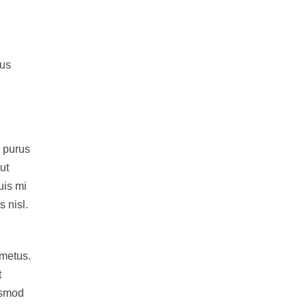
tus
a purus
ut
uis mi
 nisl.
 metus.
t
uismod